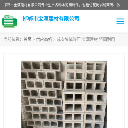
邯郸市宝满建材有限公司专业生产各种水泥预制件，包括仿花岗岩路面砖、仿花岗岩人行道砖、仿花岗岩路侧石、烧结砖、植草砖、码头砖连锁块、仿花岗岩路侧石、沙井盖、水泥盖板等各种水泥制品
邯郸市宝满建材有限公司
当前位置：
首页
>
供应商机
> 成安墙体砖厂 宝满建材 坚固耐用
墙体砖
花池砖
面包砖
混凝土路沿石
水泥构件
便道砖
花岗岩路岩石
盲道砖
草坪砖
pc仿石砖