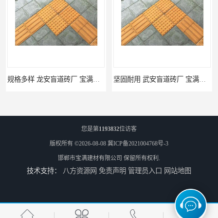
规格多样 龙安盲道砖厂 宝满建材
坚固耐用 武安盲道砖厂 宝满建材
您是第
1193832
位访客
版权所有 ©2026-08-08
冀ICP备2021004768号-3
邯郸市宝满建材有限公司
保留所有权利.
技术支持：
八方资源网
免责声明
管理员入口
网站地图
馆陶pc仿石砖厂家 规格多样 宝满建材
莘县仿石砖厂家 可定制 宝满建材