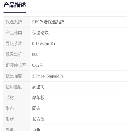
产品描述
保温系统
EPS外墙保温系统
产品种类
保温砌块
导热系数
0.15W/(m·K)
低温弯折
800
断裂伸长率
0.02％
抗压强度
3.5mpa~5mpaMPa
使用温度
高温℃
芯材
聚苯板
形态
固态
形状
长方体
颜色
白色