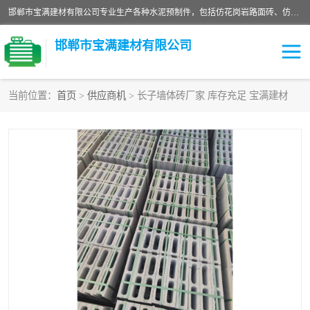
邯郸市宝满建材有限公司专业生产各种水泥预制件，包括仿花岗岩路面砖、仿花岗岩人行道砖、仿花岗岩路侧石、烧结砖、植草砖、码头砖连锁块、仿花岗岩路侧石、沙井盖、水泥盖板等各种水泥制品
邯郸市宝满建材有限公司
当前位置：
首页
>
供应商机
> 长子墙体砖厂家 库存充足 宝满建材
墙体砖
花池砖
面包砖
混凝土路沿石
水泥构件
便道砖
花岗岩路岩石
盲道砖
草坪砖
pc仿石砖