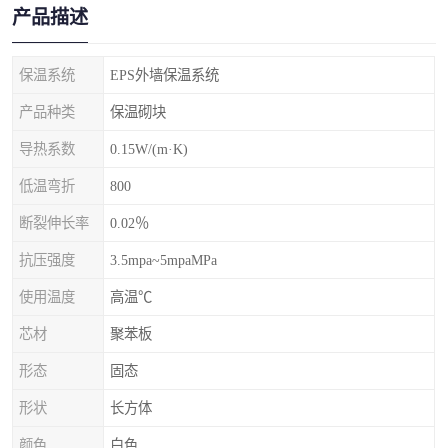
产品描述
保温系统
EPS外墙保温系统
产品种类
保温砌块
导热系数
0.15W/(m·K)
低温弯折
800
断裂伸长率
0.02％
抗压强度
3.5mpa~5mpaMPa
使用温度
高温℃
芯材
聚苯板
形态
固态
形状
长方体
颜色
白色