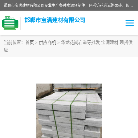
邯郸市宝满建材有限公司专业生产各种水泥预制件，包括仿花岗岩路面砖、仿花岗岩人行道砖、仿花岗岩路侧石、烧结砖、植草砖、码头砖连锁块、仿花岗岩路侧石、沙井盖、水泥盖板等各种水泥制品
邯郸市宝满建材有限公司
当前位置：
首页
>
供应商机
> 华龙花岗岩道牙批发 宝满建材 现货供
应
墙体砖
花池砖
面包砖
混凝土路沿石
水泥构件
便道砖
花岗岩路岩石
盲道砖
草坪砖
pc仿石砖