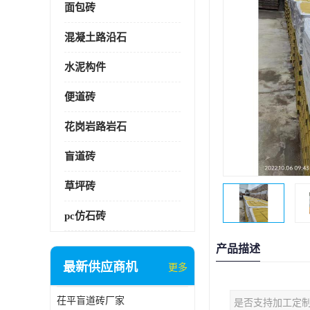
面包砖
混凝土路沿石
水泥构件
便道砖
花岗岩路岩石
盲道砖
草坪砖
pc仿石砖
产品描述
最新供应商机
更多
茌平盲道砖厂家
是否支持加工定