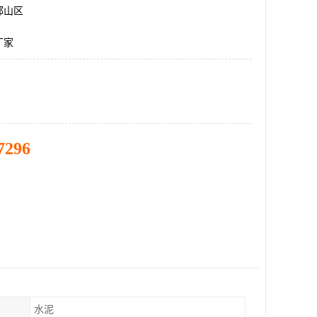
邯山区
厂家
7296
水泥