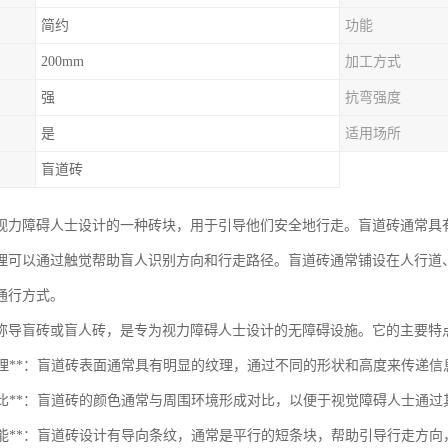
简约
功能
200mm
加工方式
强
抗弯强度
是
适用场所
盲道砖
视力障碍人士设计的一种砖块，用于引导他们安全地行走。盲道砖通常具
理可以通过触觉帮助盲人识别方向和行走路径。盲道砖通常铺设在人行道
通行方式。
称导盲砖或盲人砖，是专为视力障碍人士设计的无障碍设施。它的主要特
表面纹理**：盲道砖表面通常具有明显的纹理，通过不同的形状和高度来传递
颜色对比**：盲道砖的颜色通常与周围环境形成对比，以便于视觉障碍人士通
导向功能**：盲道砖设计有导向条纹，通常是平行的短条块，帮助引导行走方