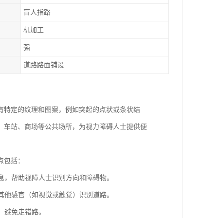
盲人指路
机加工
强
道路路面铺设
有特定的纹理和图案，例如突起的点状或条状结
、车站、商场等公共场所，为视力障碍人士提供便
点包括：
信息，帮助视障人士识别方向和障碍物。
过其他感官（如视觉或触觉）识别道路。
向，避免走错路。