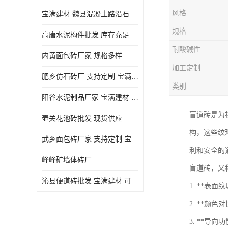
风格
宝满建材 魏县混凝土路沿石批发
规格
高唐水泥构件批发 库存充足 宝满建材
耐酸碱性
内黄面包砖厂家 规格多样
加工定制
肥乡仿石砖厂 支持定制 宝满建材
类别
‌阳谷水泥制品厂家 宝满建材 支持定制
盲道砖是为
壶关花池砖批发 现货供应
构，这些纹
武乡面包砖厂家 支持定制 宝满建材
利和安全的
峰峰矿墙体砖厂
盲道砖，又
沁县便道砖批发 宝满建材 可定制
1. **
2. **
3. **