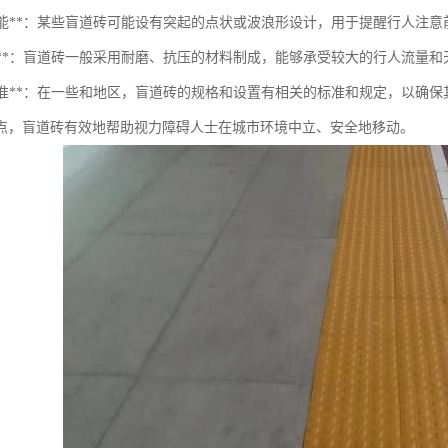
警示功能**：某些盲道砖可能设有突起的点状或波浪形设计，用于提醒行人注
耐用性**：盲道砖一般采用耐磨、抗压的材料制成，能够承受较大的行人流量
规范标准**：在一些和地区，盲道砖的规格和设置有相关的标准和规定，以确
点，盲道砖有效地帮助视力障碍人士在城市环境中立、安全地移动。