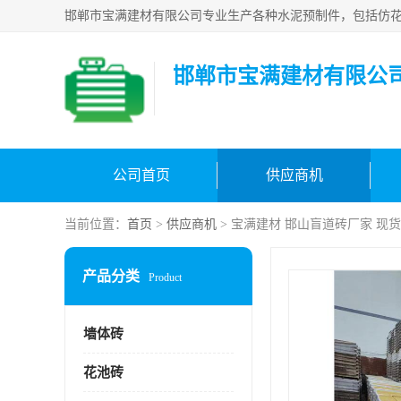
邯郸市宝满建材有限公
公司首页
供应商机
当前位置：
首页
>
供应商机
> 宝满建材 邯山盲道砖厂家 现
产品分类
Product
墙体砖
花池砖