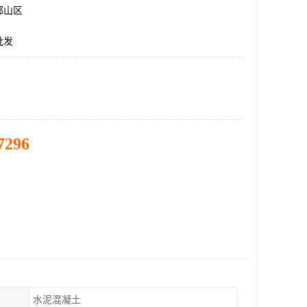
邯山区
批发
7296
水泥混凝土