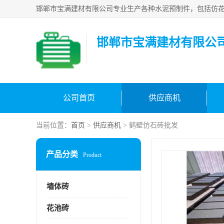
邯郸市宝满建材有限公
公司首页
供应商机
当前位置：
首页
>
供应商机
> 鹤壁仿石砖批发
产品分类
Product
墙体砖
花池砖