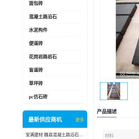
面包砖
混凝土路沿石
水泥构件
便道砖
花岗岩路岩石
盲道砖
草坪砖
pc仿石砖
产品描述
最新供应商机
更多
宝满建材 魏县混凝土路沿石批发
材料