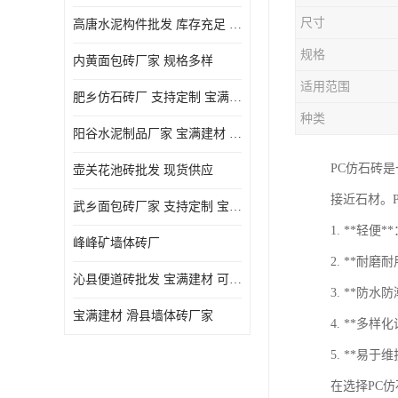
尺寸
高唐水泥构件批发 库存充足 宝满建材
规格
内黄面包砖厂家 规格多样
适用范围
肥乡仿石砖厂 支持定制 宝满建材
种类
‌阳谷水泥制品厂家 宝满建材 支持定制
PC仿石砖
壶关花池砖批发 现货供应
接近石材。
武乡面包砖厂家 支持定制 宝满建材
1. **轻
峰峰矿墙体砖厂
2. **耐
沁县便道砖批发 宝满建材 可定制
3. **防
宝满建材 滑县墙体砖厂家
4. **多
5. **易
在选择PC