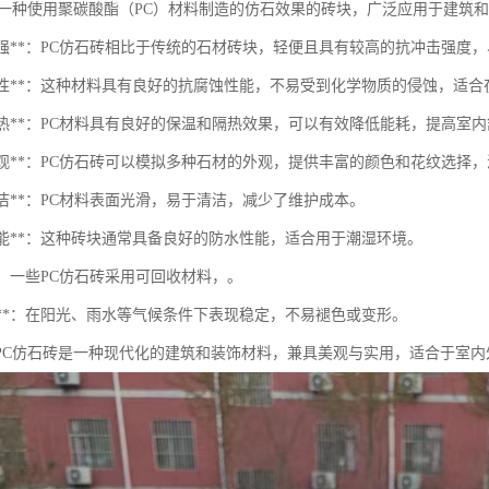
是一种使用聚碳酸酯（PC）材料制造的仿石效果的砖块，广泛应用于建筑
轻质高强**：PC仿石砖相比于传统的石材砖块，轻便且具有较高的抗冲击强度
抗腐蚀性**：这种材料具有良好的抗腐蚀性能，不易受到化学物质的侵蚀，适
温隔热**：PC材料具有良好的保温和隔热效果，可以有效降低能耗，提高室
优雅外观**：PC仿石砖可以模拟多种石材的外观，提供丰富的颜色和花纹选择
于清洁**：PC材料表面光滑，易于清洁，减少了维护成本。
水性能**：这种砖块通常具备良好的防水性能，适合用于潮湿环境。
保**：一些PC仿石砖采用可回收材料，。
候性**：在阳光、雨水等气候条件下表现稳定，不易褪色或变形。
PC仿石砖是一种现代化的建筑和装饰材料，兼具美观与实用，适合于室内