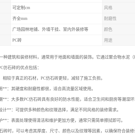
可定制cm
风格
齐全mm
耐磨性
广场园林地铺、外墙干挂、室内外装修等
颜色
PC砖
用途
是一种建筑和装修材料，通常用于地面和墙面的装饰。它通过聚合物水泥（
PC仿石砖的优点包括：
便**：相较于真正的石材，PC仿石砖更轻，减轻了施工负担。
磨耐用**：其硬度和耐磨性都很，适合高流量区域使用。
水防潮**：大多数PC仿石砖具有良好的防水性能，适合卫生间和厨房等潮湿
样化设计**：可提供多种颜色和纹理选择，满足不同风格的装修需求。
于维护**：表面处理使得清洁和维护更加方便，通常只需简单擦拭即可。
仿石砖时，可以考虑其厚度、尺寸、颜色以及纹理等因素，以确保符合装修