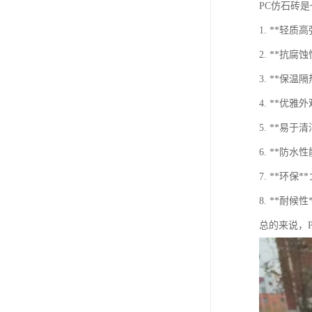
PC仿石砖
1. **
2. **
3. **保
4. **
5. **易
6. **防
7. **环
8. **耐
总的来说，