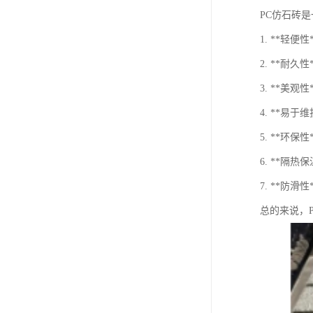
PC仿石砖
1. **轻
2. **
3. **
4. **易
5. **环
6. **隔
7. **防
总的来说，