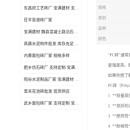
规格
东昌府工艺砖厂 宝满建材 支持定制
类别
茌平盲道砖厂家
品种
宝满建材 魏县混凝土路沿石批发
颜色
高唐水泥构件批发 库存充足 宝满建材
"PC砖"通
内黄面包砖厂家 规格多样
是强度高、
肥乡仿石砖厂 支持定制 宝满建材
如果你想了
‌阳谷水泥制品厂家 宝满建材 支持定制
PC砖（Po
壶关花池砖批发 现货供应
1. **轻
武乡面包砖厂家 支持定制 宝满建材
2. **
3. **绝
4. **