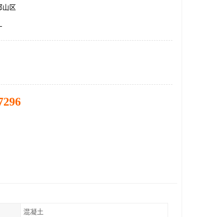
邯山区
厂
7296
混凝土