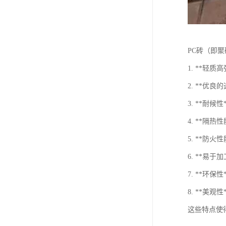
PC砖（即
1. **
2. **
3. **耐
4. **隔
5. **防
6. **易
7. **环
8. **
这些特点使