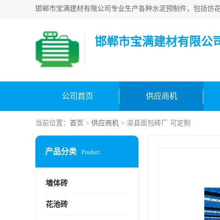
邯郸市宝满建材有限公
公司首页
供应商机
当前位置：
首页
>
供应商机
> 浚县面包砖厂 可定制
产品分类
Product
墙体砖
花池砖