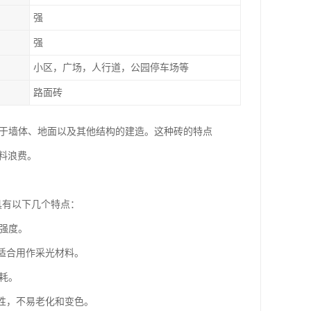
强
强
小区，广场，人行道，公园停车场等
路面砖
，它广泛应用于墙体、地面以及其他结构的建造。这种砖的特点
料浪费。
料，具有以下几个特点：
压强度。
，适合用作采光材料。
消耗。
受性，不易老化和变色。