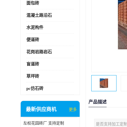
面包砖
混凝土路沿石
水泥构件
便道砖
花岗岩路岩石
盲道砖
草坪砖
pc仿石砖
产品描述
最新供应商机
更多
左权花园砖厂 支持定制
是否支持加工定