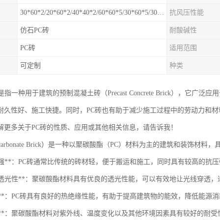
30*60*2/20*60*2/40*40*2/60*60*5/30*60*5/30*30*5mm
抗风压性能
仿石PC砖
耐酸碱性
PC砖
适用范围
可定制
种类
常是指一种用于建筑的预制混凝土砖（Precast Concrete Brick）
耐久性好、施工快捷。同时，PC砖也有助于减少施工过程中的劳动力和材
解更多关于PC砖的性质、应用或其他相关信息，请告诉我！
lycarbonate Brick）是一种以聚碳酸酯（PC）材料为主的建筑和装饰材
量高强**：PC砖通常比传统的砖材轻，便于搬运和施工，同时具有较高的抗
良好的透光性**：聚碳酸酯材料具有优良的透光性能，可以有效地让光线穿透
热性**：PC砖具有良好的热绝缘性能，有助于提高建筑物的能效，降低能源
耐候性**：聚碳酸酯材料对紫外线、温度变化以及其他环境因素具有较好的耐