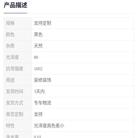
产品描述
规格
支持定制
颜色
黑色
杂质
天然
光泽度
80
抗弯强度
1602
用途
装修装饰
发货时间
3天内
发货方式
专车物流
是否定制
支持
特性
光泽度高色差小
含水率
0.01