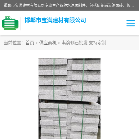
邯郸市宝满建材有限公司专业生产各种水泥预制件，包括仿花岗岩路面砖、仿花岗岩人行道砖、仿花岗岩路侧石、烧结砖、植草砖、码头砖连锁块、仿花岗岩路侧石、沙井盖、水泥盖板等各种水泥制品
邯郸市宝满建材有限公司
当前位置：
首页
>
供应商机
> 淇滨侧石批发 支持定制
墙体砖
花池砖
面包砖
混凝土路沿石
水泥构件
便道砖
花岗岩路岩石
盲道砖
草坪砖
pc仿石砖