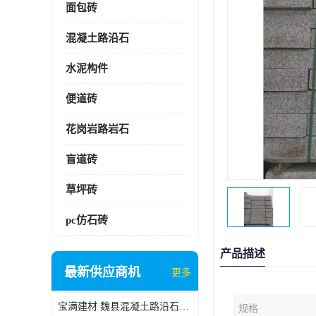
面包砖
混凝土路沿石
水泥构件
便道砖
花岗岩路岩石
盲道砖
草坪砖
pc仿石砖
产品描述
最新供应商机
更多
宝满建材 魏县混凝土路沿石批发
规格