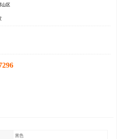
邯山区
家
7296
黑色