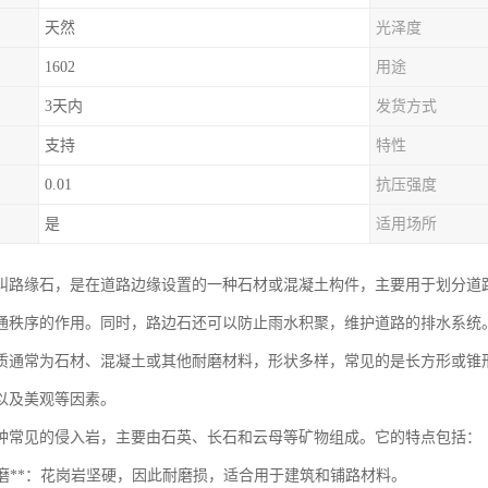
天然
光泽度
1602
用途
3天内
发货方式
支持
特性
0.01
抗压强度
是
适用场所
叫路缘石，是在道路边缘设置的一种石材或混凝土构件，主要用于划分道
通秩序的作用。同时，路边石还可以防止雨水积聚，维护道路的排水系统
质通常为石材、混凝土或其他耐磨材料，形状多样，常见的是长方形或锥
以及美观等因素。
种常见的侵入岩，主要由石英、长石和云母等矿物组成。它的特点包括：
硬耐磨**：花岗岩坚硬，因此耐磨损，适合用于建筑和铺路材料。