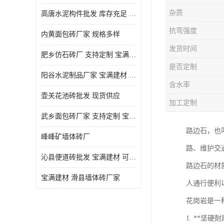
杂质
高唐水泥构件批发 库存充足 宝满建材
抗弯强度
内黄面包砖厂家 规格多样
发货时间
肥乡仿石砖厂 支持定制 宝满建材
是否定制
‌阳谷水泥制品厂家 宝满建材 支持定制
含水率
壶关花池砖批发 现货供应
加工定制
武乡面包砖厂家 支持定制 宝满建材
路边石，也
峰峰矿墙体砖厂
路、维护交
沁县便道砖批发 宝满建材 可定制
路边石的材
宝满建材 滑县墙体砖厂家
人通行便利
花岗岩是一
1. **坚