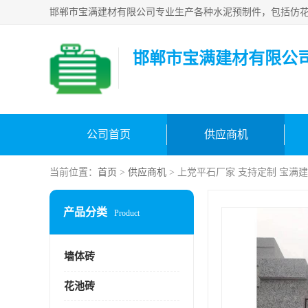
邯郸市宝满建材有限公
公司首页
供应商机
当前位置：
首页
>
供应商机
> 上党平石厂家 支持定制 宝满
产品分类
Product
墙体砖
花池砖