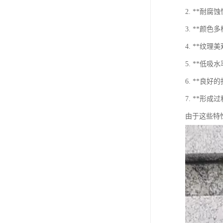
2. **
3. **
4. **
5. **低
6. **
7. **
由于这些特