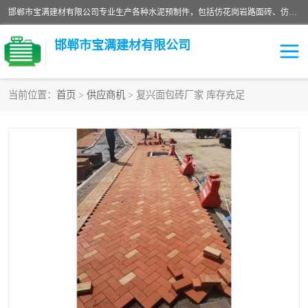
邯郸市宝满建材有限公司专业生产各种水泥预制件，包括仿花岗岩路面砖、仿花岗岩人行道砖、仿花岗岩路侧石、烧结砖、植草砖、码头砖连锁块、仿花岗岩路侧石、沙井盖、水泥盖板等各种水泥制品
邯郸市宝满建材有限公司
当前位置：
首页
>
供应商机
> 复兴面包砖厂家 库存充足
墙体砖
花池砖
面包砖
混凝土路沿石
水泥构件
便道砖
花岗岩路岩石
盲道砖
草坪砖
pc仿石砖