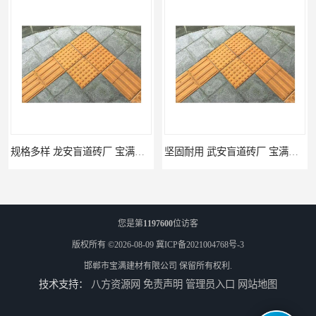
规格多样 龙安盲道砖厂 宝满建材
坚固耐用 武安盲道砖厂 宝满建材
您是第
1197600
位访客
版权所有 ©2026-08-09
冀ICP备2021004768号-3
邯郸市宝满建材有限公司
保留所有权利.
技术支持：
八方资源网
免责声明
管理员入口
网站地图