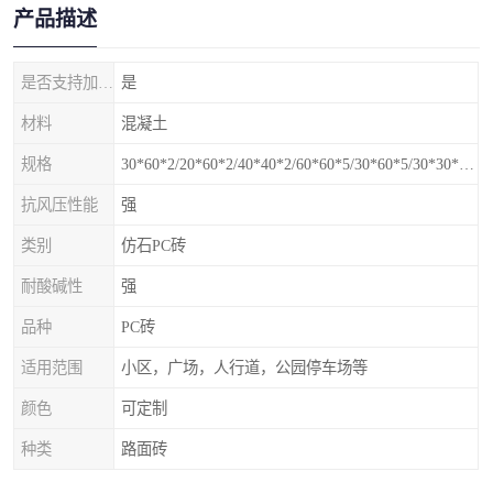
产品描述
是否支持加工定制
是
材料
混凝土
规格
30*60*2/20*60*2/40*40*2/60*60*5/30*60*5/30*30*5mm
抗风压性能
强
类别
仿石PC砖
耐酸碱性
强
品种
PC砖
适用范围
小区，广场，人行道，公园停车场等
颜色
可定制
种类
路面砖