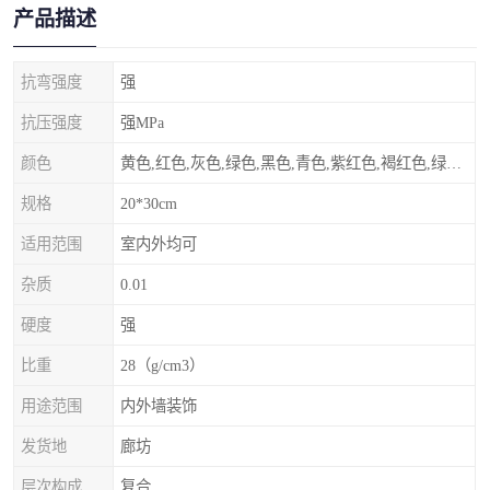
产品描述
抗弯强度
强
抗压强度
强MPa
颜色
黄色,红色,灰色,绿色,黑色,青色,紫红色,褐红色,绿灰色,其他
规格
20*30cm
适用范围
室内外均可
杂质
0.01
硬度
强
比重
28（g/cm3）
用途范围
内外墙装饰
发货地
廊坊
层次构成
复合