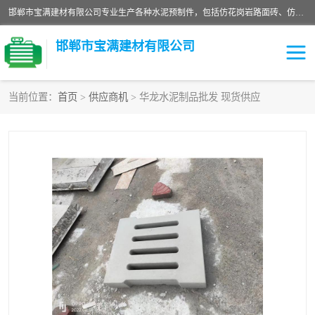
邯郸市宝满建材有限公司专业生产各种水泥预制件，包括仿花岗岩路面砖、仿花岗岩人行道砖、仿花岗岩路侧石、烧结砖、植草砖、码头砖连锁块、仿花岗岩路侧石、沙井盖、水泥盖板等各种水泥制品
邯郸市宝满建材有限公司
当前位置：
首页
>
供应商机
> 华龙水泥制品批发 现货供应
墙体砖
花池砖
面包砖
混凝土路沿石
水泥构件
便道砖
花岗岩路岩石
盲道砖
草坪砖
pc仿石砖