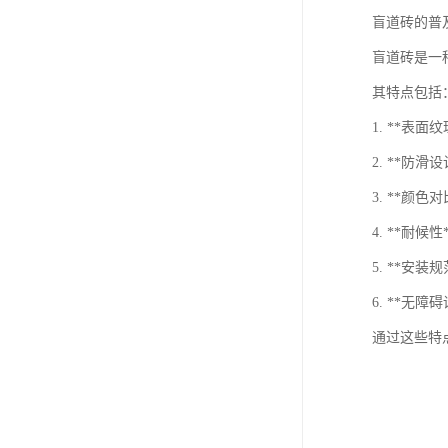
盲道砖的普
盲道砖是一
其特点包括
1. **
2. **
3. **
4. **
5. **
6. **
通过这些特