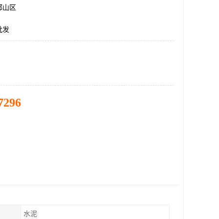
邯山区
批发
7296
水泥