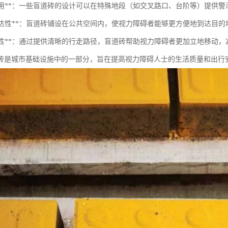
警示作用**：一些盲道砖的设计可以在特殊地段（如交叉路口、台阶等）提供
提高可达性**：盲道砖铺设在公共空间内，使视力障碍者能够更方便地到达目
促进立性**：通过提供清晰的行走路径，盲道砖帮助视力障碍者更加立地移动
砖是城市基础设施中的一部分，旨在提高视力障碍人士的生活质量和出行