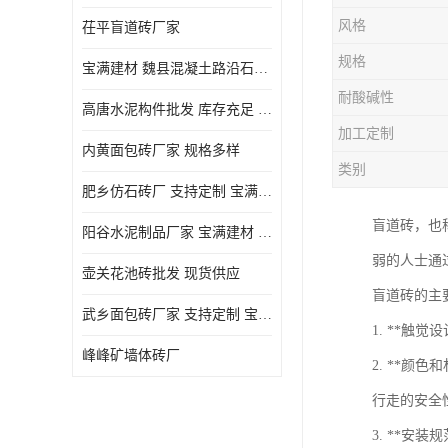
风格
茌平盲道砖厂家
规格
宝满建材 魏县混凝土路沿石批发
耐酸碱性
高唐水泥构件批发 库存充足 宝满建材
加工定制
内黄面包砖厂家 规格多样
类别
肥乡仿石砖厂 支持定制 宝满建材
盲道砖，也
‌阳谷水泥制品厂家 宝满建材 支持定制
弱的人士通
壶关花池砖批发 现货供应
盲道砖的主
武乡面包砖厂家 支持定制 宝满建材
1. **
峰峰矿墙体砖厂
2. **
行走的安全
3. **