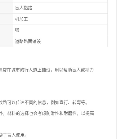
盲人指路
机加工
强
道路路面铺设
通常在城市的行人道上铺设，用以帮助盲人或视力
同的纹路可以传达不同的信息，例如直行、转弯等。
。此外，材料的选择也会考虑防滑性和耐磨性，以提高
以便于盲人使用。