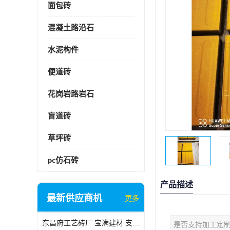
面包砖
混凝土路沿石
水泥构件
便道砖
花岗岩路岩石
盲道砖
草坪砖
pc仿石砖
产品描述
最新供应商机
更多
东昌府工艺砖厂 宝满建材 支持定制
是否支持加工定