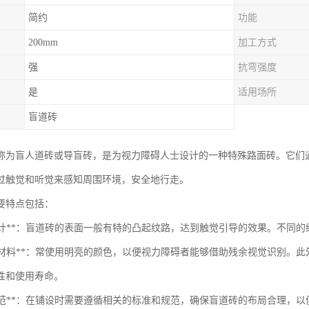
简约
功能
200mm
加工方式
强
抗弯强度
是
适用场所
盲道砖
称为盲人道砖或导盲砖，是为视力障碍人士设计的一种特殊路面砖。它们
过触觉和听觉来感知周围环境，安全地行走。
要特点包括：
触觉设计**：盲道砖的表面一般有特的凸起纹路，达到触觉引导的效果。不
颜色和材料**：常使用明亮的颜色，以便视力障碍者能够借助残余视觉识别
性和使用寿命。
安装规范**：在铺设时需要遵循相关的标准和规范，确保盲道砖的布局合理，