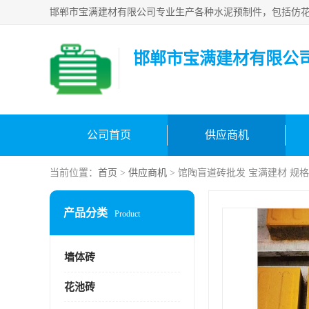
邯郸市宝满建材有限公
公司首页
供应商机
当前位置：
首页
>
供应商机
> 馆陶盲道砖批发 宝满建材 规
产品分类
Product
墙体砖
花池砖