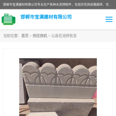
邯郸市宝满建材有限公司专业生产各种水泥预制件，包括仿花岗岩路面砖、仿花岗岩人行道砖、仿花岗岩路侧石、烧结砖、植草砖、码头砖连锁块、仿花岗岩路侧石、沙井盖、水泥盖板等各种水泥制品
邯郸市宝满建材有限公司
当前位置：
首页
>
供应商机
> 沁县花池砖批发
墙体砖
花池砖
面包砖
混凝土路沿石
水泥构件
便道砖
花岗岩路岩石
盲道砖
草坪砖
pc仿石砖