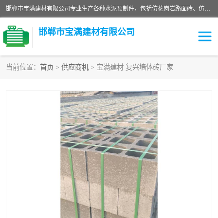
邯郸市宝满建材有限公司专业生产各种水泥预制件，包括仿花岗岩路面砖、仿花岗岩人行道砖、仿花岗岩路侧石、烧结砖、植草砖、码头砖连锁块、仿花岗岩路侧石、沙井盖、水泥盖板等各种水泥制品
邯郸市宝满建材有限公司
当前位置：
首页
>
供应商机
> 宝满建材 复兴墙体砖厂家
墙体砖
花池砖
面包砖
混凝土路沿石
水泥构件
便道砖
花岗岩路岩石
盲道砖
草坪砖
pc仿石砖