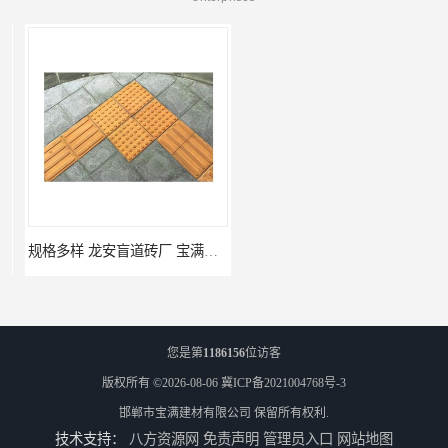
规格多样 龙安盲道砖厂 宝满建材
坚固耐用 武安盲道砖厂 宝满建材
您是第
1186156
位访客
版权所有 ©2026-08-06
冀ICP备2021004768号-3
邯郸市宝满建材有限公司
保留所有权利.
技术支持：
八方资源网
免责声明
管理员入口
网站地图