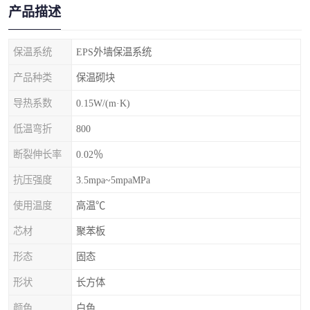
产品描述
保温系统
EPS外墙保温系统
产品种类
保温砌块
导热系数
0.15W/(m·K)
低温弯折
800
断裂伸长率
0.02％
抗压强度
3.5mpa~5mpaMPa
使用温度
高温℃
芯材
聚苯板
形态
固态
形状
长方体
颜色
白色