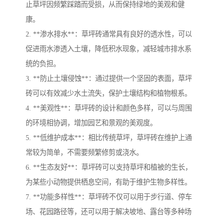
止草坪因频繁踩踏而受损，从而保持绿地的美观和健
康。
2. **渗水排水**：草坪砖通常具有良好的透水性，可以
促进雨水渗透入土壤，降低积水现象，减轻城市排水系
统的负担。
3. **防止土壤侵蚀**：通过提供一个坚固的表面，草坪
砖可以有效减少水土流失，保护土壤结构和植物根系。
4. **美观性**：草坪砖的设计和颜色多样，可以与周围
的环境相协调，增加园艺和景观的美观度。
5. **低维护成本**：相比传统草坪，草坪砖在维护上通
常较为简单，不需要频繁修剪或浇水。
6. **生态友好**：草坪砖可以支持草坪和植被的生长，
为某些小动物提供栖息空间，有助于维护生物多样性。
7. **功能多样性**：草坪砖不仅可以用于步行道、停车
场、花园路径等，还可以用于解决坡地、露台等多种场