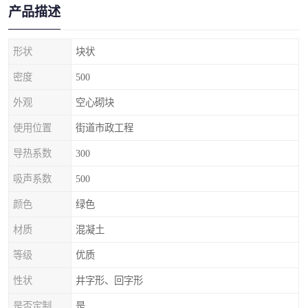
产品描述
形状
块状
密度
500
外观
空心砌块
使用位置
街道市政工程
导热系数
300
吸声系数
500
颜色
绿色
材质
混凝土
等级
优质
性状
井字形、回字形
是否定制
是