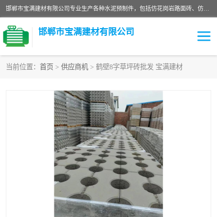
邯郸市宝满建材有限公司专业生产各种水泥预制件，包括仿花岗岩路面砖、仿花岗岩人行道砖、仿花岗岩路侧石、烧结砖、植草砖、码头砖连锁块、仿花岗岩路侧石、沙井盖、水泥盖板等各种水泥制品
邯郸市宝满建材有限公司
当前位置：
首页
>
供应商机
> 鹤壁8字草坪砖批发 宝满建材
墙体砖
花池砖
面包砖
混凝土路沿石
水泥构件
便道砖
花岗岩路岩石
盲道砖
草坪砖
pc仿石砖