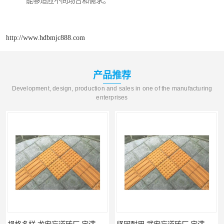
能够适应不同场合和需求。
http://www.hdbmjc888.com
产品推荐
Development, design, production and sales in one of the manufacturing
enterprises