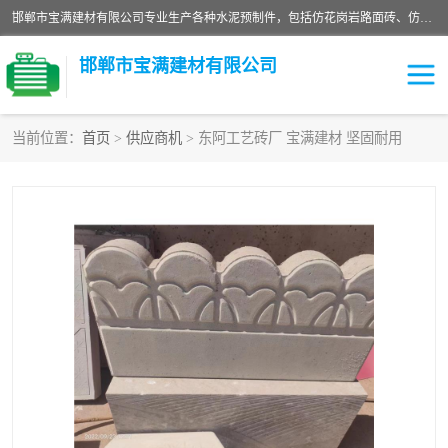
邯郸市宝满建材有限公司专业生产各种水泥预制件，包括仿花岗岩路面砖、仿花岗岩人行道砖、仿花岗岩路侧石、烧结砖、植草砖、码头砖连锁块、仿花岗岩路侧石、沙井盖、水泥盖板等各种水泥制品
邯郸市宝满建材有限公司
当前位置：
首页
>
供应商机
> 东阿工艺砖厂 宝满建材 坚固耐用
墙体砖
花池砖
面包砖
混凝土路沿石
水泥构件
便道砖
花岗岩路岩石
盲道砖
草坪砖
pc仿石砖