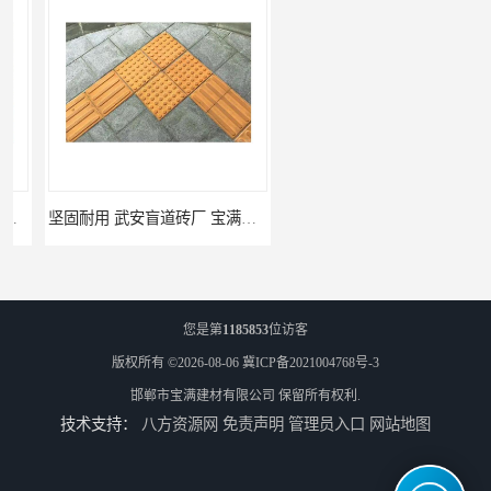
坚固耐用 武安盲道砖厂 宝满建材
馆陶pc仿石砖厂家 规格多样 宝满建材
您是第
1185853
位访客
版权所有 ©2026-08-06
冀ICP备2021004768号-3
邯郸市宝满建材有限公司
保留所有权利.
技术支持：
八方资源网
免责声明
管理员入口
网站地图