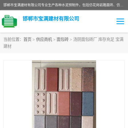
邯郸市宝满建材有限公司专业生产各种水泥预制件，包括仿花岗岩路面砖、仿花岗岩人行道砖、仿花岗岩路侧石、烧结砖、植草砖、码头砖连锁块、仿花岗岩路侧石、沙井盖、水泥盖板等各种水泥制品
邯郸市宝满建材有限公司
当前位置：
首页
>
供应商机
>
面包砖
> 汤阴面包砖厂 库存充足 宝满
建材
墙体砖
花池砖
面包砖
混凝土路沿石
水泥构件
便道砖
花岗岩路岩石
盲道砖
草坪砖
pc仿石砖