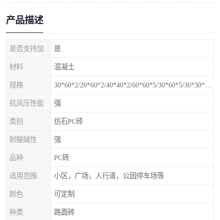
产品描述
是否支持加工定制
是
材料
混凝土
规格
30*60*2/20*60*2/40*40*2/60*60*5/30*60*5/30*30*5mm
抗风压性能
强
类别
仿石PC砖
耐酸碱性
强
品种
PC砖
适用范围
小区，广场，人行道，公园停车场等
颜色
可定制
种类
路面砖