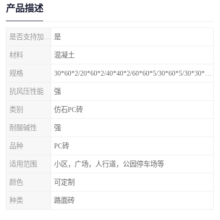
产品描述
是否支持加工定制
是
材料
混凝土
规格
30*60*2/20*60*2/40*40*2/60*60*5/30*60*5/30*30*5mm
抗风压性能
强
类别
仿石PC砖
耐酸碱性
强
品种
PC砖
适用范围
小区，广场，人行道，公园停车场等
颜色
可定制
种类
路面砖