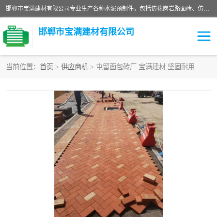
邯郸市宝满建材有限公司专业生产各种水泥预制件，包括仿花岗岩路面砖、仿花岗岩人行道砖、仿花岗岩路侧石、烧结砖、植草砖、码头砖连锁块、仿花岗岩路侧石、沙井盖、水泥盖板等各种水泥制品
邯郸市宝满建材有限公司
当前位置：
首页
>
供应商机
> 屯留面包砖厂 宝满建材 坚固耐用
墙体砖
花池砖
面包砖
混凝土路沿石
水泥构件
便道砖
花岗岩路岩石
盲道砖
草坪砖
pc仿石砖