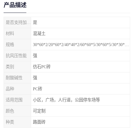
产品描述
是否支持加工定制
是
材料
混凝土
规格
30*60*2/20*60*2/40*40*2/60*60*5/30*60*5/30*30*5mm
抗风压性能
强
类别
仿石PC砖
耐酸碱性
强
品种
PC砖
适用范围
小区，广场，人行道，公园停车场等
颜色
可定制
种类
路面砖