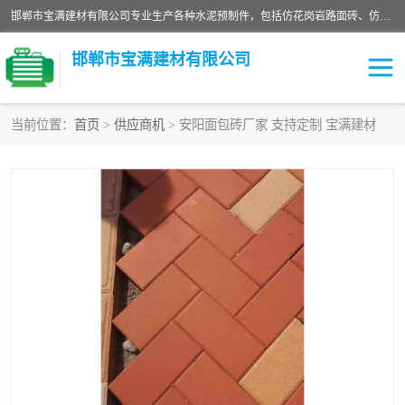
邯郸市宝满建材有限公司专业生产各种水泥预制件，包括仿花岗岩路面砖、仿花岗岩人行道砖、仿花岗岩路侧石、烧结砖、植草砖、码头砖连锁块、仿花岗岩路侧石、沙井盖、水泥盖板等各种水泥制品
邯郸市宝满建材有限公司
当前位置：
首页
>
供应商机
> 安阳面包砖厂家 支持定制 宝满建材
墙体砖
花池砖
面包砖
混凝土路沿石
水泥构件
便道砖
花岗岩路岩石
盲道砖
草坪砖
pc仿石砖