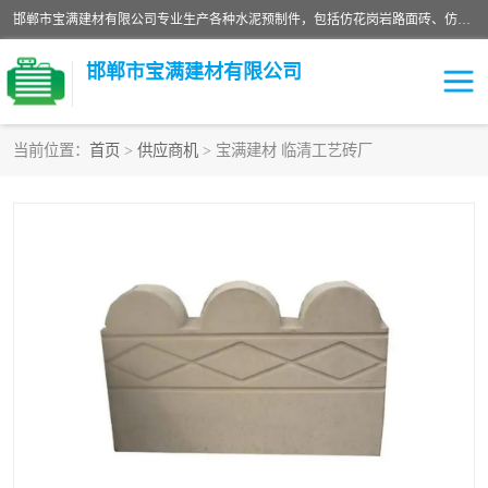
邯郸市宝满建材有限公司专业生产各种水泥预制件，包括仿花岗岩路面砖、仿花岗岩人行道砖、仿花岗岩路侧石、烧结砖、植草砖、码头砖连锁块、仿花岗岩路侧石、沙井盖、水泥盖板等各种水泥制品
邯郸市宝满建材有限公司
当前位置：
首页
>
供应商机
> 宝满建材 临清工艺砖厂
墙体砖
花池砖
面包砖
混凝土路沿石
水泥构件
便道砖
花岗岩路岩石
盲道砖
草坪砖
pc仿石砖