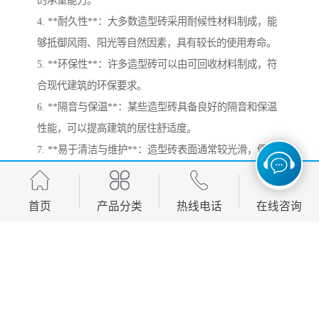
4. **耐久性**：大多数造型砖采用耐候性材料制成，能
够抵御风雨、阳光等自然因素，具有较长的使用寿命。
5. **环保性**：许多造型砖可以由可回收材料制成，符
合现代建筑的环保要求。
6. **隔音与保温**：某些造型砖具备良好的隔音和保温
性能，可以提高建筑的居住舒适度。
7. **易于清洁与维护**：造型砖表面通常较光滑，便于
清洁，不易滋生灰尘和污垢，维护简单。
总之，造型砖不仅具备实用性，还能为建筑作品增添艺
首页
产品分类
热线电话
在线咨询
术价值，是现代建筑设计中常用的材料之一。
花池砖广泛应用于多个行业，主要包括：
1. **园艺与 landscaping**：用于花坛、绿化带和公园等
场所的装饰和分隔。
2. **建筑工程**：在建筑外部和内部的墙面、地面装饰