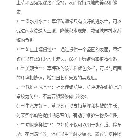
止草坪因频繁踩踏而受损，从而保持绿地的美观和健
康。
2. **渗水排水**：草坪砖通常具有良好的透水性，可以
促进雨水渗透入土壤，降低积水现象，减轻城市排水系
统的负担。
3. **防止土壤侵蚀**：通过提供一个坚固的表面，草坪
砖可以有效减少水土流失，保护土壤结构和植物根系。
4. **美观性**：草坪砖的设计和颜色多样，可以与周围
的环境相协调，增加园艺和景观的美观度。
5. **低维护成本**：相比传统草坪，草坪砖在维护上通
常较为简单，不需要频繁修剪或浇水。
6. **生态友好**：草坪砖可以支持草坪和植被的生长，
为某些小动物提供栖息空间，有助于维护生物多样性。
7. **功能多样性**：草坪砖不仅可以用于步行道、停车
场、花园路径等，还可以用于解决坡地、露台等多种场