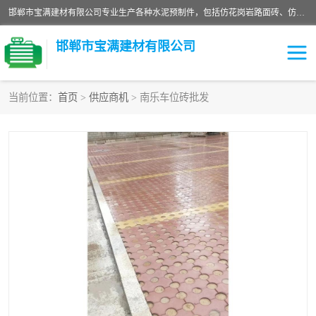
邯郸市宝满建材有限公司专业生产各种水泥预制件，包括仿花岗岩路面砖、仿花岗岩人行道砖、仿花岗岩路侧石、烧结砖、植草砖、码头砖连锁块、仿花岗岩路侧石、沙井盖、水泥盖板等各种水泥制品
邯郸市宝满建材有限公司
当前位置：
首页
>
供应商机
> 南乐车位砖批发
墙体砖
花池砖
面包砖
混凝土路沿石
水泥构件
便道砖
花岗岩路岩石
盲道砖
草坪砖
pc仿石砖