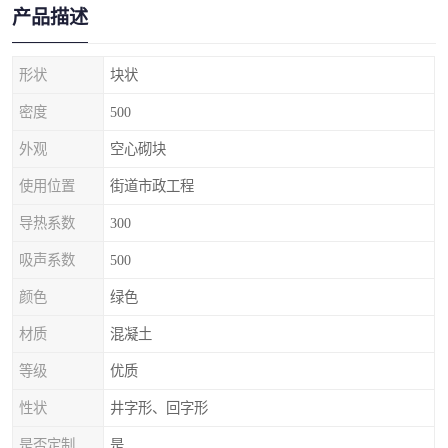
产品描述
形状
块状
密度
500
外观
空心砌块
使用位置
街道市政工程
导热系数
300
吸声系数
500
颜色
绿色
材质
混凝土
等级
优质
性状
井字形、回字形
是否定制
是