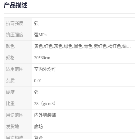
产品描述
抗弯强度
强
抗压强度
强MPa
颜色
黄色,红色,灰色,绿色,黑色,青色,紫红色,褐红色,绿灰色,其他
规格
20*30cm
适用范围
室内外均可
杂质
0.01
硬度
强
比重
28（g/cm3）
用途范围
内外墙装饰
发货地
廊坊
层次构成
复合