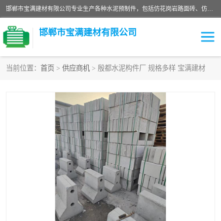
邯郸市宝满建材有限公司专业生产各种水泥预制件，包括仿花岗岩路面砖、仿花岗岩人行道砖、仿花岗岩路侧石、烧结砖、植草砖、码头砖连锁块、仿花岗岩路侧石、沙井盖、水泥盖板等各种水泥制品
邯郸市宝满建材有限公司
当前位置：
首页
>
供应商机
> 殷都水泥构件厂 规格多样 宝满建材
墙体砖
花池砖
面包砖
混凝土路沿石
水泥构件
便道砖
花岗岩路岩石
盲道砖
草坪砖
pc仿石砖