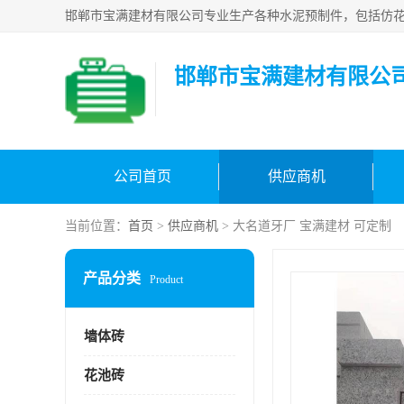
邯郸市宝满建材有限公
公司首页
供应商机
当前位置：
首页
>
供应商机
> 大名道牙厂 宝满建材 可定制
产品分类
Product
墙体砖
花池砖