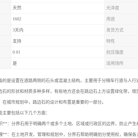
天然
光泽度
1602
用途
3天内
发货方式
支持
特性
0.01
抗压强度
是
适用场所
指的是设置在道路两侧的石头或混凝土结构，主要用于分隔车行道与人行
边石的形状和材质多种多样，有些地方还会在路边石上方设置绿化带，增
。在城市规划中，路边石的设计和布置是重要的一部分。
能主要包括以下几个方面：
界线标识**：分界石用于明确两个或多个土地、区域或行政区的边界，防止产生
土地管理**：在土地开发、管理和规划中，分界石帮助明确划分使用权，确保