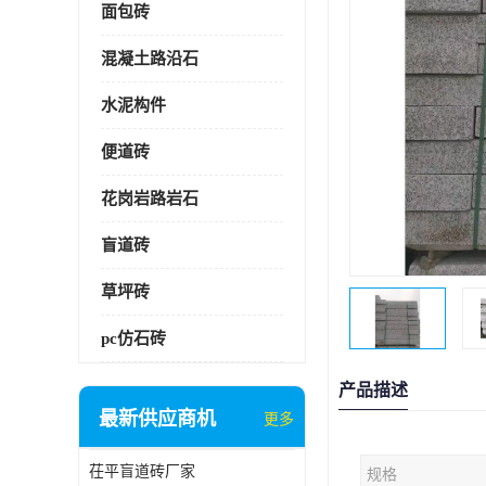
面包砖
混凝土路沿石
水泥构件
便道砖
花岗岩路岩石
盲道砖
草坪砖
pc仿石砖
产品描述
最新供应商机
更多
茌平盲道砖厂家
规格