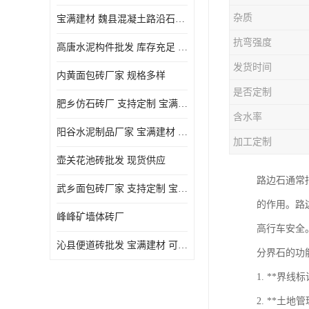
杂质
宝满建材 魏县混凝土路沿石批发
抗弯强度
高唐水泥构件批发 库存充足 宝满建材
发货时间
内黄面包砖厂家 规格多样
是否定制
肥乡仿石砖厂 支持定制 宝满建材
含水率
‌阳谷水泥制品厂家 宝满建材 支持定制
加工定制
壶关花池砖批发 现货供应
路边石通常
武乡面包砖厂家 支持定制 宝满建材
的作用。路
峰峰矿墙体砖厂
高行车安全
沁县便道砖批发 宝满建材 可定制
分界石的功
1. **
2. **