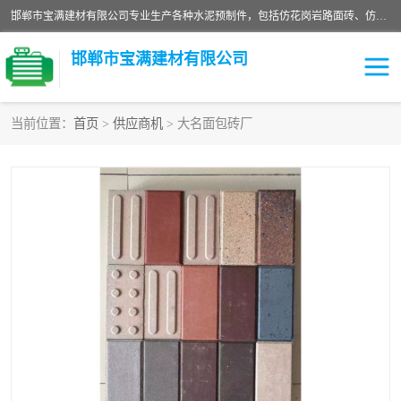
邯郸市宝满建材有限公司专业生产各种水泥预制件，包括仿花岗岩路面砖、仿花岗岩人行道砖、仿花岗岩路侧石、烧结砖、植草砖、码头砖连锁块、仿花岗岩路侧石、沙井盖、水泥盖板等各种水泥制品
邯郸市宝满建材有限公司
当前位置：
首页
>
供应商机
> 大名面包砖厂
墙体砖
花池砖
面包砖
混凝土路沿石
水泥构件
便道砖
花岗岩路岩石
盲道砖
草坪砖
pc仿石砖