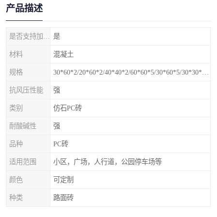
产品描述
是否支持加工定制
是
材料
混凝土
规格
30*60*2/20*60*2/40*40*2/60*60*5/30*60*5/30*30*5mm
抗风压性能
强
类别
仿石PC砖
耐酸碱性
强
品种
PC砖
适用范围
小区，广场，人行道，公园停车场等
颜色
可定制
种类
路面砖