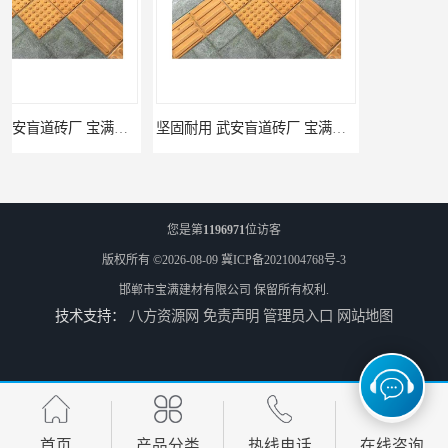
坚固耐用 武安盲道砖厂 宝满建材
馆陶pc仿石砖厂家 规格多样 宝满建材
您是第
1196971
位访客
版权所有 ©2026-08-09
冀ICP备2021004768号-3
邯郸市宝满建材有限公司
保留所有权利.
技术支持：
八方资源网
免责声明
管理员入口
网站地图
莘县仿石砖厂家 可定制 宝满建材
上党仿石砖厂家 坚固耐用 宝满建材
首页
产品分类
热线电话
在线咨询