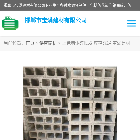
邯郸市宝满建材有限公司专业生产各种水泥预制件，包括仿花岗岩路面砖、仿花岗岩人行道砖、仿花岗岩路侧石、烧结砖、植草砖、码头砖连锁块、仿花岗岩路侧石、沙井盖、水泥盖板等各种水泥制品
邯郸市宝满建材有限公司
当前位置：
首页
>
供应商机
> 上党墙体砖批发 库存充足 宝满建材
墙体砖
花池砖
面包砖
混凝土路沿石
水泥构件
便道砖
花岗岩路岩石
盲道砖
草坪砖
pc仿石砖