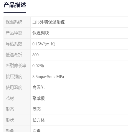
产品描述
保温系统
EPS外墙保温系统
产品种类
保温砌块
导热系数
0.15W/(m·K)
低温弯折
800
断裂伸长率
0.02％
抗压强度
3.5mpa~5mpaMPa
使用温度
高温℃
芯材
聚苯板
形态
固态
形状
长方体
颜色
白色