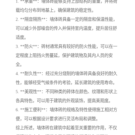
1. **承重**：墙体砖能够支持上部结构的重量，并将荷
载均匀分布到地基上，确保建筑的稳定性。
2. **隔音隔热**：墙体砖具备一定的隔音和保温性能，
可以减少外部噪音的传入并保持室内温度，提升居住舒
适度。
3. **防火**：砖材通常具有较好的防火性能，可以在一
定程度上阻挡火势蔓延，保护建筑物及其内人员的安
全。
4. **耐久性**：经过充分烧制的墙体砖具备良好的耐久
性，能够经受气候条件的考验，延长建筑的使用寿命。
5. **美观性**：不同种类的砖体在颜色、纹理和形状上
各具特色，可以用于建筑的外观装饰，提高美观度。
6. **施工便利**：墙体砖的规格及特性使得施工相对方
便，可以根据设计要求进行灵活布局和调整。
综上所述，墙体砖在建筑中起着至关重要的作用，不仅