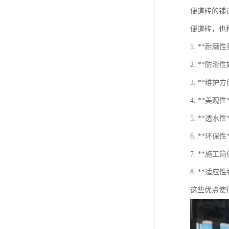
便道砖的铺
便道砖，也
1. **
2. **
3. **
4. **
5. **
6. **环
7. **施
8. **适
这些优点使