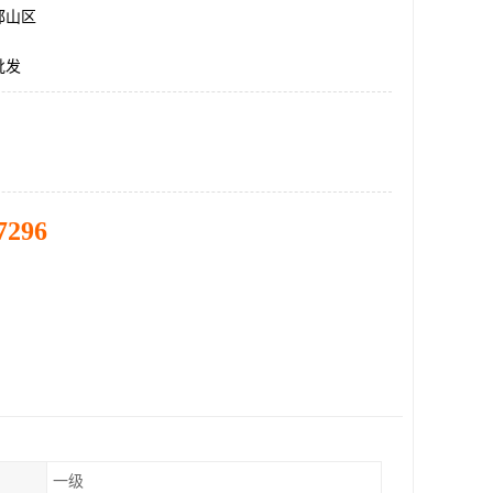
邯山区
批发
7296
一级