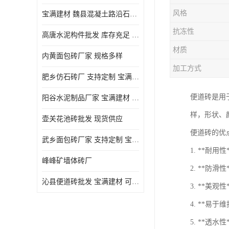
风格
宝满建材 魏县混凝土路沿石批发
抗冻性
高唐水泥构件批发 库存充足 宝满建材
材质
内黄面包砖厂家 规格多样
加工方式
肥乡仿石砖厂 支持定制 宝满建材
便道砖是用
‌阳谷水泥制品厂家 宝满建材 支持定制
样，形状、
壶关花池砖批发 现货供应
便道砖的优
武乡面包砖厂家 支持定制 宝满建材
1. **耐
峰峰矿墙体砖厂
2. **防
沁县便道砖批发 宝满建材 可定制
3. **美
4. **易
5. **透