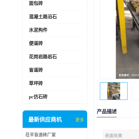
面包砖
混凝土路沿石
水泥构件
便道砖
花岗岩路岩石
盲道砖
草坪砖
pc仿石砖
产品描述
最新供应商机
更多
茌平盲道砖厂家
表面效果