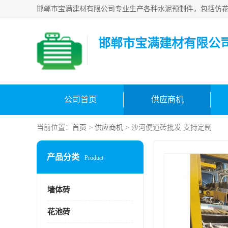
邯郸市宝满建材有限公
公司首页
供应商机
当前位置：
首页
>
供应商机
> 沙河便道砖批发 支持定制
产品分类
Product
墙体砖
花池砖