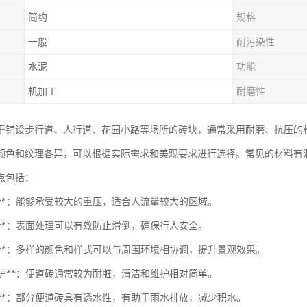
简约
规格
一般
耐污染性
水泥
功能
机加工
耐磨性
于铺设步行道、人行道、花园小路等场所的砖块，通常采用耐磨、抗压的
颜色和纹理各异，可以根据实际需求和美观要求进行选择。常见的材料有
点包括：
用性**：能够承受较大的重压，适合人流量较大的区域。
滑性**：表面处理可以有效防止滑倒，确保行人安全。
观性**：多样的颜色和样式可以与周围环境相协调，提升景观效果。
于维护**：便道砖通常较为耐脏，清洁和维护相对简单。
水性**：部分便道砖具有透水性，有助于雨水排放，减少积水。