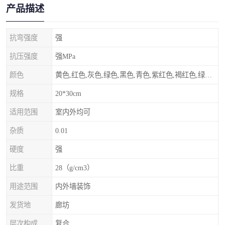
产品描述
抗弯强度
强
抗压强度
强MPa
颜色
黄色,红色,灰色,绿色,黑色,青色,紫红色,褐红色,绿灰色,其他
规格
20*30cm
适用范围
室内外均可
杂质
0.01
硬度
强
比重
28（g/cm3）
用途范围
内外墙装饰
发货地
廊坊
层次构成
复合