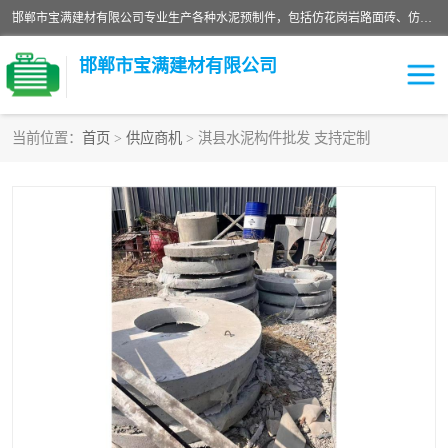
邯郸市宝满建材有限公司专业生产各种水泥预制件，包括仿花岗岩路面砖、仿花岗岩人行道砖、仿花岗岩路侧石、烧结砖、植草砖、码头砖连锁块、仿花岗岩路侧石、沙井盖、水泥盖板等各种水泥制品
邯郸市宝满建材有限公司
当前位置：
首页
>
供应商机
> 淇县水泥构件批发 支持定制
墙体砖
花池砖
面包砖
混凝土路沿石
水泥构件
便道砖
花岗岩路岩石
盲道砖
草坪砖
pc仿石砖