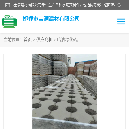
邯郸市宝满建材有限公司专业生产各种水泥预制件，包括仿花岗岩路面砖、仿花岗岩人行道砖、仿花岗岩路侧石、烧结砖、植草砖、码头砖连锁块、仿花岗岩路侧石、沙井盖、水泥盖板等各种水泥制品
邯郸市宝满建材有限公司
当前位置：
首页
>
供应商机
> 临清绿化砖厂
墙体砖
花池砖
面包砖
混凝土路沿石
水泥构件
便道砖
花岗岩路岩石
盲道砖
草坪砖
pc仿石砖