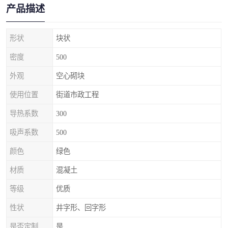
产品描述
形状
块状
密度
500
外观
空心砌块
使用位置
街道市政工程
导热系数
300
吸声系数
500
颜色
绿色
材质
混凝土
等级
优质
性状
井字形、回字形
是否定制
是