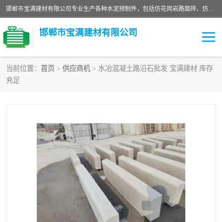
邯郸市宝满建材有限公司专业生产各种水泥预制件，包括仿花岗岩路面砖、仿花岗岩人行道砖、仿花岗岩路侧石、烧结砖、植草砖、码头砖连锁块、仿花岗岩路侧石、沙井盖、水泥盖板等各种水泥制品
邯郸市宝满建材有限公司
当前位置：
首页
>
供应商机
> 水冶混凝土路沿石批发 宝满建材 库存
充足
墙体砖
花池砖
面包砖
混凝土路沿石
水泥构件
便道砖
花岗岩路岩石
盲道砖
草坪砖
pc仿石砖