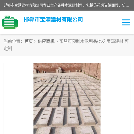
邯郸市宝满建材有限公司专业生产各种水泥预制件，包括仿花岗岩路面砖、仿花岗岩人行道砖、仿花岗岩路侧石、烧结砖、植草砖、码头砖连锁块、仿花岗岩路侧石、沙井盖、水泥盖板等各种水泥制品
邯郸市宝满建材有限公司
当前位置：
首页
>
供应商机
> 东昌府预制水泥制品批发 宝满建材 可
定制
墙体砖
花池砖
面包砖
混凝土路沿石
水泥构件
便道砖
花岗岩路岩石
盲道砖
草坪砖
pc仿石砖