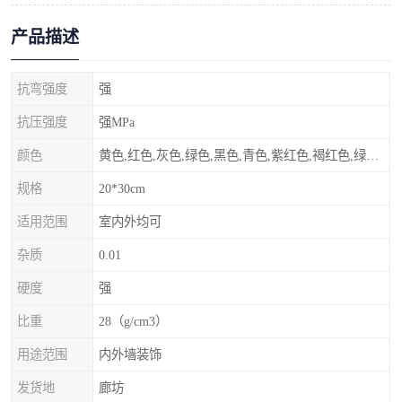
产品描述
抗弯强度
强
抗压强度
强MPa
颜色
黄色,红色,灰色,绿色,黑色,青色,紫红色,褐红色,绿灰色,其他
规格
20*30cm
适用范围
室内外均可
杂质
0.01
硬度
强
比重
28（g/cm3）
用途范围
内外墙装饰
发货地
廊坊