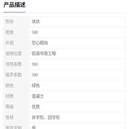
产品描述
形状
块状
密度
500
外观
空心砌块
使用位置
街道市政工程
导热系数
300
吸声系数
500
颜色
绿色
材质
混凝土
等级
优质
性状
井字形、回字形
是否定制
是