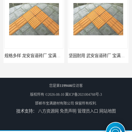
规格多样 龙安盲道砖厂 宝满建材
坚固耐用 武安盲道砖厂 宝满建材
您是第
1199446
位访客
版权所有 ©2026-08-10
冀ICP备2021004768号-3
邯郸市宝满建材有限公司
保留所有权利.
技术支持：
八方资源网
免责声明
管理员入口
网站地图
馆陶pc仿石砖厂家 规格多样 宝满建材
莘县仿石砖厂家 可定制 宝满建材