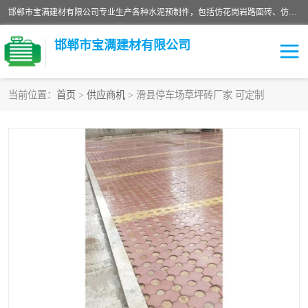
邯郸市宝满建材有限公司专业生产各种水泥预制件，包括仿花岗岩路面砖、仿花岗岩人行道砖、仿花岗岩路侧石、烧结砖、植草砖、码头砖连锁块、仿花岗岩路侧石、沙井盖、水泥盖板等各种水泥制品
邯郸市宝满建材有限公司
当前位置：
首页
>
供应商机
> 滑县停车场草坪砖厂家 可定制
墙体砖
花池砖
面包砖
混凝土路沿石
水泥构件
便道砖
花岗岩路岩石
盲道砖
草坪砖
pc仿石砖