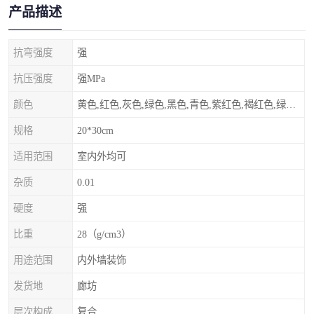
产品描述
抗弯强度
强
抗压强度
强MPa
颜色
黄色,红色,灰色,绿色,黑色,青色,紫红色,褐红色,绿灰色,其他
规格
20*30cm
适用范围
室内外均可
杂质
0.01
硬度
强
比重
28（g/cm3）
用途范围
内外墙装饰
发货地
廊坊
层次构成
复合