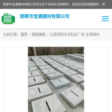
邯郸市宝满建材有限公司专业生产各种水泥预制件，包括仿花岗岩路面砖、仿花岗岩人行道砖、仿花岗岩路侧石、烧结砖、植草砖、码头砖连锁块、仿花岗岩路侧石、沙井盖、水泥盖板等各种水泥制品
邯郸市宝满建材有限公司
当前位置：
首页
>
供应商机
> 沁源预制水泥制品厂家 宝满建材
墙体砖
花池砖
面包砖
混凝土路沿石
水泥构件
便道砖
花岗岩路岩石
盲道砖
草坪砖
pc仿石砖