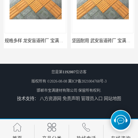
规格多样 龙安盲道砖厂 宝满建材
坚固耐用 武安盲道砖厂 宝满建材
您是第
1192007
位访客
版权所有 ©2026-08-08
冀ICP备2021004768号-3
邯郸市宝满建材有限公司
保留所有权利.
技术支持：
八方资源网
免责声明
管理员入口
网站地图
馆陶pc仿石砖厂家 规格多样 宝满建材
莘县仿石砖厂家 可定制 宝满建材