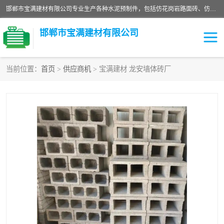
邯郸市宝满建材有限公司专业生产各种水泥预制件，包括仿花岗岩路面砖、仿花岗岩人行道砖、仿花岗岩路侧石、烧结砖、植草砖、码头砖连锁块、仿花岗岩路侧石、沙井盖、水泥盖板等各种水泥制品
邯郸市宝满建材有限公司
当前位置：
首页
>
供应商机
> 宝满建材 龙安墙体砖厂
墙体砖
花池砖
面包砖
混凝土路沿石
水泥构件
便道砖
花岗岩路岩石
盲道砖
草坪砖
pc仿石砖