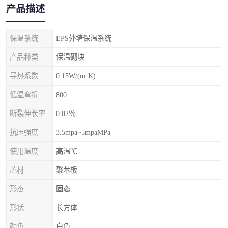
产品描述
保温系统
EPS外墙保温系统
产品种类
保温砌块
导热系数
0.15W/(m·K)
低温弯折
800
断裂伸长率
0.02％
抗压强度
3.5mpa~5mpaMPa
使用温度
高温℃
芯材
聚苯板
形态
固态
形状
长方体
颜色
白色