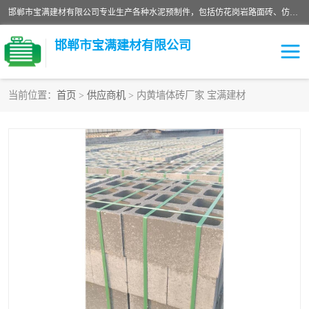
邯郸市宝满建材有限公司专业生产各种水泥预制件，包括仿花岗岩路面砖、仿花岗岩人行道砖、仿花岗岩路侧石、烧结砖、植草砖、码头砖连锁块、仿花岗岩路侧石、沙井盖、水泥盖板等各种水泥制品
邯郸市宝满建材有限公司
当前位置：
首页
>
供应商机
> 内黄墙体砖厂家 宝满建材
墙体砖
花池砖
面包砖
混凝土路沿石
水泥构件
便道砖
花岗岩路岩石
盲道砖
草坪砖
pc仿石砖