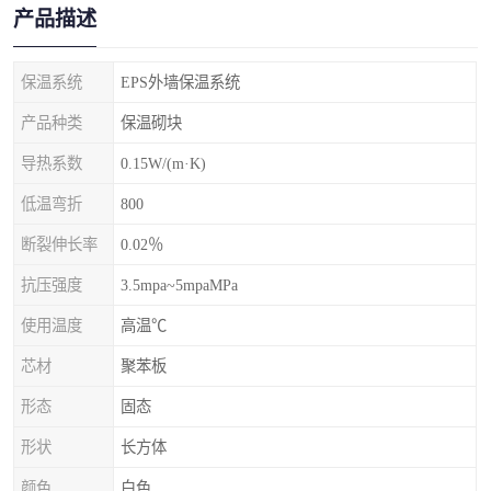
产品描述
保温系统
EPS外墙保温系统
产品种类
保温砌块
导热系数
0.15W/(m·K)
低温弯折
800
断裂伸长率
0.02％
抗压强度
3.5mpa~5mpaMPa
使用温度
高温℃
芯材
聚苯板
形态
固态
形状
长方体
颜色
白色