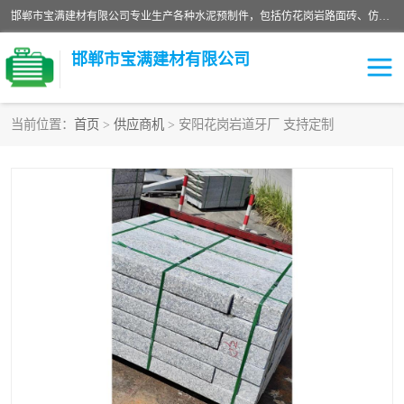
邯郸市宝满建材有限公司专业生产各种水泥预制件，包括仿花岗岩路面砖、仿花岗岩人行道砖、仿花岗岩路侧石、烧结砖、植草砖、码头砖连锁块、仿花岗岩路侧石、沙井盖、水泥盖板等各种水泥制品
邯郸市宝满建材有限公司
当前位置：
首页
>
供应商机
> 安阳花岗岩道牙厂 支持定制
墙体砖
花池砖
面包砖
混凝土路沿石
水泥构件
便道砖
花岗岩路岩石
盲道砖
草坪砖
pc仿石砖