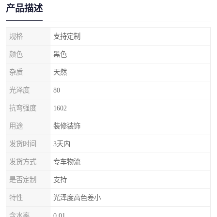
产品描述
规格
支持定制
颜色
黑色
杂质
天然
光泽度
80
抗弯强度
1602
用途
装修装饰
发货时间
3天内
发货方式
专车物流
是否定制
支持
特性
光泽度高色差小
含水率
0.01