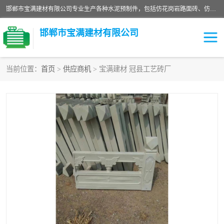
邯郸市宝满建材有限公司专业生产各种水泥预制件，包括仿花岗岩路面砖、仿花岗岩人行道砖、仿花岗岩路侧石、烧结砖、植草砖、码头砖连锁块、仿花岗岩路侧石、沙井盖、水泥盖板等各种水泥制品
邯郸市宝满建材有限公司
当前位置：
首页
>
供应商机
> 宝满建材 冠县工艺砖厂
墙体砖
花池砖
面包砖
混凝土路沿石
水泥构件
便道砖
花岗岩路岩石
盲道砖
草坪砖
pc仿石砖