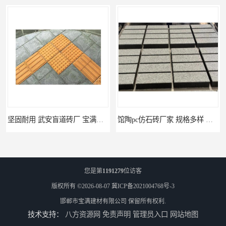
坚固耐用 武安盲道砖厂 宝满建材
馆陶pc仿石砖厂家 规格多样 宝满建材
您是第
1191279
位访客
版权所有 ©2026-08-07
冀ICP备2021004768号-3
邯郸市宝满建材有限公司
保留所有权利.
技术支持：
八方资源网
免责声明
管理员入口
网站地图