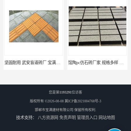
坚固耐用 武安盲道砖厂 宝满建材
馆陶pc仿石砖厂家 规格多样 宝满建材
您是第
1193291
位访客
版权所有 ©2026-08-08
冀ICP备2021004768号-3
邯郸市宝满建材有限公司
保留所有权利.
技术支持：
八方资源网
免责声明
管理员入口
网站地图