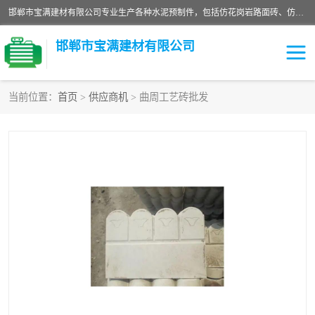
邯郸市宝满建材有限公司专业生产各种水泥预制件，包括仿花岗岩路面砖、仿花岗岩人行道砖、仿花岗岩路侧石、烧结砖、植草砖、码头砖连锁块、仿花岗岩路侧石、沙井盖、水泥盖板等各种水泥制品
邯郸市宝满建材有限公司
当前位置：
首页
>
供应商机
> 曲周工艺砖批发
墙体砖
花池砖
面包砖
混凝土路沿石
水泥构件
便道砖
花岗岩路岩石
盲道砖
草坪砖
pc仿石砖