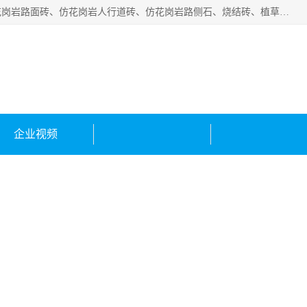
邯郸市宝满建材有限公司专业生产各种水泥预制件，包括仿花岗岩路面砖、仿花岗岩人行道砖、仿花岗岩路侧石、烧结砖、植草砖、码头砖连锁块、仿花岗岩路侧石、沙井盖、水泥盖板等各种水泥制品
有限公司
企业视频